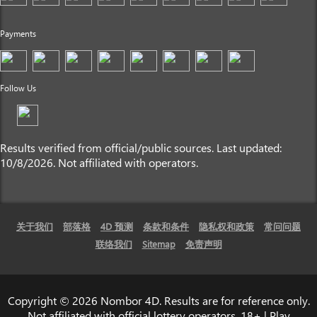
Payments
Follow Us
Results verified from official/public sources. Last updated:
10/8/2026. Not affiliated with operators.
关于我们
部落格
4D 预测
条款和条件
隐私权和政策
常问问题
联络我们
Sitemap
免责声明
Copyright © 2026 Nombor 4D. Results are for reference only.
Not affiliated with official lottery operators. 18+ | Play