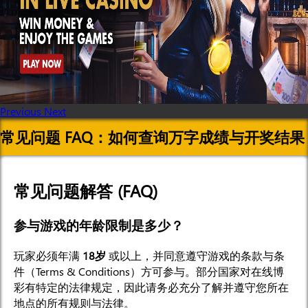
Previous
Next
常见问题 FAQ：如何查询万字成绩与开奖结果
常见问题解答 (FAQ)
参与游戏的年龄限制是多少？
玩家必须年满
18岁
或以上，并同意遵守游戏的条款与条
件（Terms & Conditions）方可参与。部分国家对在线博
彩有特定的法律规定，因此请务必充分了解并遵守您所在
地点的所有规则与法律。