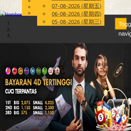
English
07-08-2026 (星期五)
Chinese
CN
Malay
06-08-2026 (星期四)
05-08-2026 (星期三)
Togg
navi