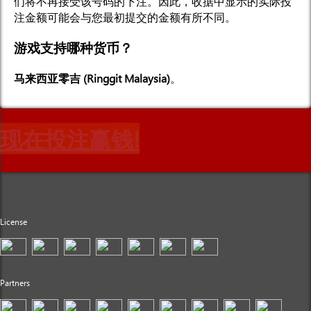
们将不再接受该号码的下注。因此，收据中显示的实际投
注金额可能会与您最初提交的金额有所不同。
游戏支持哪种货币？
马来西亚零吉 (Ringgit Malaysia)
。
现在投注赢钱!
License
Partners