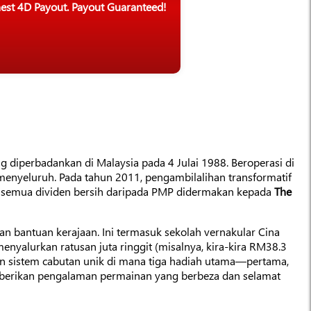
est 4D Payout. Payout Guaranteed!
 diperbadankan di Malaysia pada 4 Julai 1988. Beroperasi di
menyeluruh. Pada tahun 2011, pengambilalihan transformatif
ni, semua dividen bersih daripada PMP didermakan kepada
The
n bantuan kerajaan. Ini termasuk sekolah vernakular Cina
enyalurkan ratusan juta ringgit (misalnya, kira-kira RM38.3
kan sistem cabutan unik di mana tiga hadiah utama—pertama,
emberikan pengalaman permainan yang berbeza dan selamat