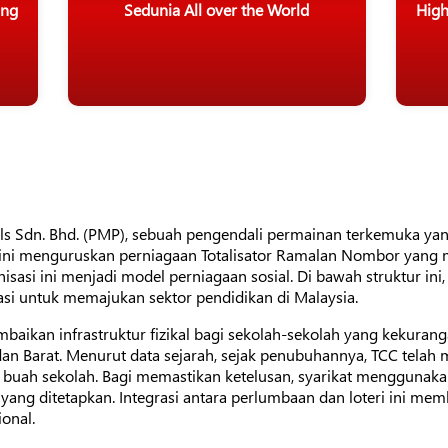
ing
Sedunia All over the World
High
s Sdn. Bhd. (PMP), sebuah pengendali permainan terkemuka yang
 ini menguruskan perniagaan Totalisator Ramalan Nombor yang 
isasi ini menjadi model perniagaan sosial. Di bawah struktur i
asi untuk memajukan sektor pendidikan di Malaysia.
ikan infrastruktur fizikal bagi sekolah-sekolah yang kekuranga
dan Barat. Menurut data sejarah, sejak penubuhannya, TCC telah m
000 buah sekolah. Bagi memastikan ketelusan, syarikat mengguna
yang ditetapkan. Integrasi antara perlumbaan dan loteri ini m
onal.