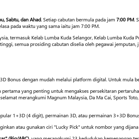
u, Sabtu, dan Ahad
. Setiap cabutan bermula pada jam
7:00 PM
. 
elasa pada waktu yang sama iaitu jam 7:00 PM.
laysia, termasuk Kelab Lumba Kuda Selangor, Kelab Lumba Kuda 
tinggi, semua prosiding cabutan diselia oleh pegawai jemputan, 
Bonus dengan mudah melalui platform digital. Untuk mula berm
kah pertama yang penting untuk mengakses persekitaran pertaruh
g selamat merangkumi Magnum Malaysia, Da Ma Cai, Sports Toto,
popular 1+3D (4 digit), permainan 3D, atau permainan 3+3D Bon
inkan atau gunakan ciri "Lucky Pick" untuk nombor yang dijana 
sar" (Big/ABC)
, yang merangkumi 23 kedudukan kemenangan terma