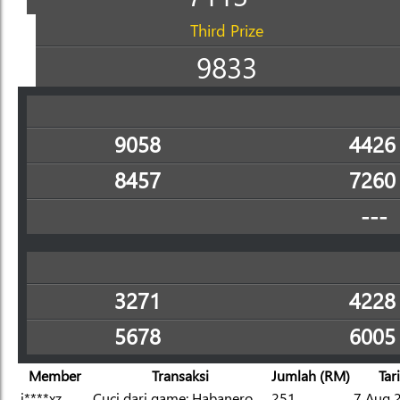
Third Prize
9833
9058
4426
8457
7260
---
3271
4228
5678
6005
Member
Transaksi
Jumlah (RM)
Tar
j****xz
Cuci dari game: Habanero
251
7 Aug 