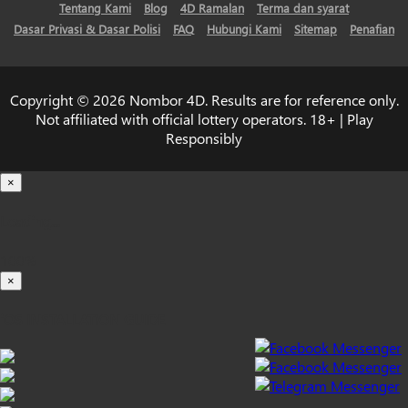
Tentang Kami
Blog
4D Ramalan
Terma dan syarat
Dasar Privasi & Dasar Polisi
FAQ
Hubungi Kami
Sitemap
Penafian
Copyright © 2026 Nombor 4D. Results are for reference only.
Not affiliated with official lottery operators. 18+ | Play
Responsibly
×
Loading...
100%
×
iOS INSTALLATION GUIDE