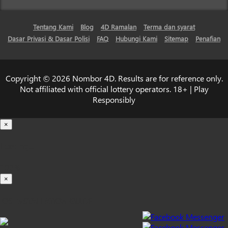
Tentang Kami
Blog
4D Ramalan
Terma dan syarat
Dasar Privasi & Dasar Polisi
FAQ
Hubungi Kami
Sitemap
Penafian
Copyright © 2026 Nombor 4D. Results are for reference only.
Not affiliated with official lottery operators. 18+ | Play
Responsibly
×
Loading...
100%
×
iOS INSTALLATION GUIDE