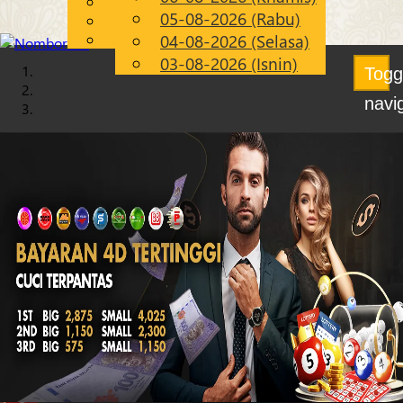
English
05-08-2026 (Rabu)
Chinese
MS
Malay
04-08-2026 (Selasa)
03-08-2026 (Isnin)
Togg
navi