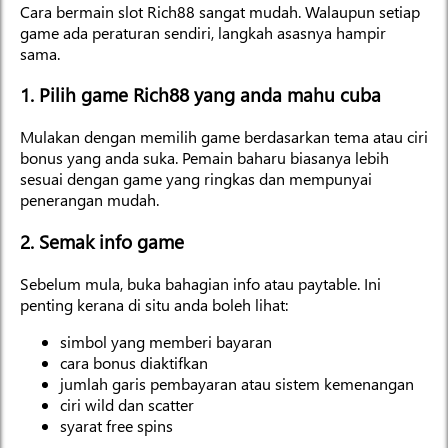
Cara bermain slot Rich88 sangat mudah. Walaupun setiap
game ada peraturan sendiri, langkah asasnya hampir
sama.
1. Pilih game Rich88 yang anda mahu cuba
Mulakan dengan memilih game berdasarkan tema atau ciri
bonus yang anda suka. Pemain baharu biasanya lebih
sesuai dengan game yang ringkas dan mempunyai
penerangan mudah.
2. Semak info game
Sebelum mula, buka bahagian info atau paytable. Ini
penting kerana di situ anda boleh lihat:
simbol yang memberi bayaran
cara bonus diaktifkan
jumlah garis pembayaran atau sistem kemenangan
ciri wild dan scatter
syarat free spins