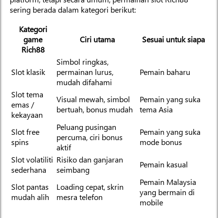
sering berada dalam kategori berikut:
Kategori
game
Ciri utama
Sesuai untuk siapa
Rich88
Simbol ringkas,
Slot klasik
permainan lurus,
Pemain baharu
mudah difahami
Slot tema
Visual mewah, simbol
Pemain yang suka
emas /
bertuah, bonus mudah
tema Asia
kekayaan
Peluang pusingan
Slot free
Pemain yang suka
percuma, ciri bonus
spins
mode bonus
aktif
Slot volatiliti
Risiko dan ganjaran
Pemain kasual
sederhana
seimbang
Pemain Malaysia
Slot pantas
Loading cepat, skrin
yang bermain di
mudah alih
mesra telefon
mobile