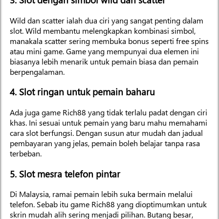
Wild dan scatter ialah dua ciri yang sangat penting dalam
slot. Wild membantu melengkapkan kombinasi simbol,
manakala scatter sering membuka bonus seperti free spins
atau mini game. Game yang mempunyai dua elemen ini
biasanya lebih menarik untuk pemain biasa dan pemain
berpengalaman.
4. Slot ringan untuk pemain baharu
Ada juga game Rich88 yang tidak terlalu padat dengan ciri
khas. Ini sesuai untuk pemain yang baru mahu memahami
cara slot berfungsi. Dengan susun atur mudah dan jadual
pembayaran yang jelas, pemain boleh belajar tanpa rasa
terbeban.
5. Slot mesra telefon pintar
Di Malaysia, ramai pemain lebih suka bermain melalui
telefon. Sebab itu game Rich88 yang dioptimumkan untuk
skrin mudah alih sering menjadi pilihan. Butang besar,