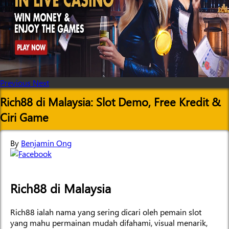
Previous
Next
Rich88 di Malaysia: Slot Demo, Free Kredit &
Ciri Game
By
Benjamin Ong
Rich88 di Malaysia
Rich88 ialah nama yang sering dicari oleh pemain slot
yang mahu permainan mudah difahami, visual menarik,