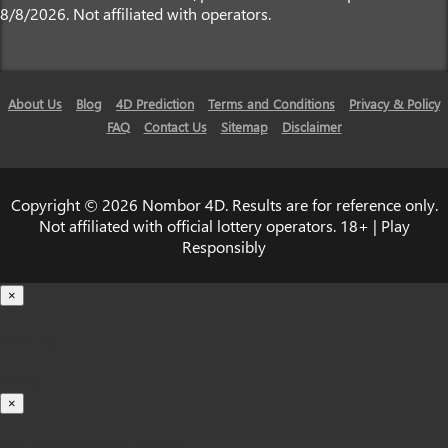
8/8/2026. Not affiliated with operators.
About Us
Blog
4D Prediction
Terms and Conditions
Privacy & Policy
FAQ
Contact Us
Sitemap
Disclaimer
Copyright © 2026 Nombor 4D. Results are for reference only.
Not affiliated with official lottery operators. 18+ | Play
Responsibly
×
Loading...
100%
×
iOS INSTALLATION GUIDE