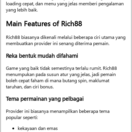
loading cepat, dan menu yang jelas memberi pengalaman
yang lebih baik.
Main Features of Rich88
Rich88 biasanya dikenali melalui beberapa ciri utama yang
membuatkan provider ini senang diterima pemain.
Reka bentuk mudah difahami
Game yang baik tidak semestinya terlalu rumit. Rich88
menumpukan pada susun atur yang jelas, jadi pemain
boleh cepat faham di mana butang spin, maklumat
taruhan, dan ciri bonus.
Tema permainan yang pelbagai
Provider ini biasanya menampilkan beberapa tema
popular seperti:
kekayaan dan emas