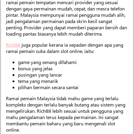
ramai pemain tempatan mencari provider yang sesuai
dengan gaya permainan mudah, cepat, dan mesra telefon
pintar. Malaysia mempunyai ramai pengguna mudah alih,
jadi pengalaman permainan pada skrin kecil sangat
penting. Provider yang dapat memberi paparan bersih dan
loading pantas biasanya lebih mudah diterima.
Rich88
juga popular kerana ia sepadan dengan apa yang
ramai pemain suka dalam slot online, iaitu:
game yang senang difahami
bonus yang jelas
pusingan yang lancar
tema yang menarik
pilihan bermain secara santai
Ramai pemain Malaysia tidak mahu game yang terlalu
kompleks dengan terlalu banyak butang atau sistem yang
mengelirukan. Rich88 lebih sesuai untuk pengguna yang
mahu pengalaman terus kepada permainan. Ini sangat
membantu pemain baharu yang baru mengenali slot
online.