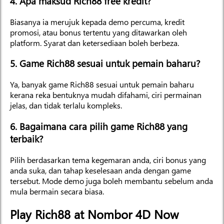
4. Apa maksud Rich88 free kredit?
Biasanya ia merujuk kepada demo percuma, kredit
promosi, atau bonus tertentu yang ditawarkan oleh
platform. Syarat dan ketersediaan boleh berbeza.
5. Game Rich88 sesuai untuk pemain baharu?
Ya, banyak game Rich88 sesuai untuk pemain baharu
kerana reka bentuknya mudah difahami, ciri permainan
jelas, dan tidak terlalu kompleks.
6. Bagaimana cara pilih game Rich88 yang
terbaik?
Pilih berdasarkan tema kegemaran anda, ciri bonus yang
anda suka, dan tahap keselesaan anda dengan game
tersebut. Mode demo juga boleh membantu sebelum anda
mula bermain secara biasa.
Play Rich88 at Nombor 4D Now