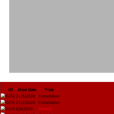
4D
Draw Date
Prize
0255
21/5/2026
Consolation
0255
21/2/2026
Consolation
0255
6/8/2025
Second