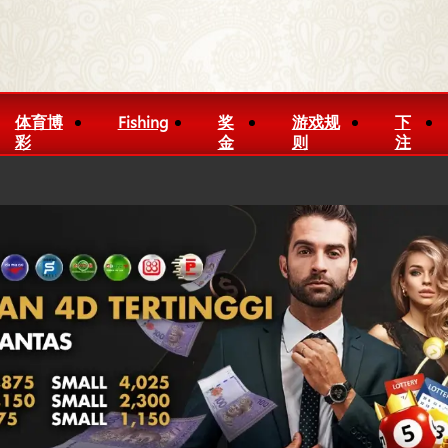
体育博
Fishing
奖
游戏规
下
彩
金
则
注