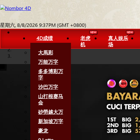
星期六, 8/8/2026 9:37PM (GMT +0800)
4D成绩
老虎
真人娱乐
机
场
大馬彩
万能万字
多多博彩万
字
沙巴万字
山打根赛马
会
砂勞越大万
新加坡万字
豪龙
9 Lotto