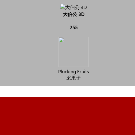
大伯公 3D
255
Plucking Fruits
采果子