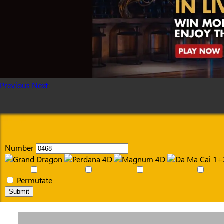
Previous
Next
Number
Permutate
Submit