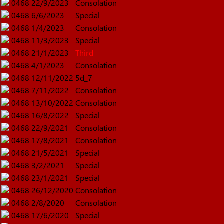
0468
22/9/2023
Consolation
0468
6/6/2023
Special
0468
1/4/2023
Consolation
0468
11/3/2023
Special
0468
21/1/2023
Third
0468
4/1/2023
Consolation
0468
12/11/2022
5d_7
0468
7/11/2022
Consolation
0468
13/10/2022
Consolation
0468
16/8/2022
Special
0468
22/9/2021
Consolation
0468
17/8/2021
Consolation
0468
21/5/2021
Special
0468
3/2/2021
Special
0468
23/1/2021
Special
0468
26/12/2020
Consolation
0468
2/8/2020
Consolation
0468
17/6/2020
Special