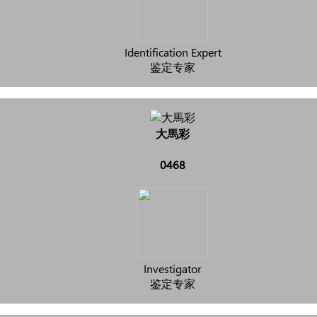
Identification Expert
鉴定专家
大馬彩
0468
Investigator
鉴定专家