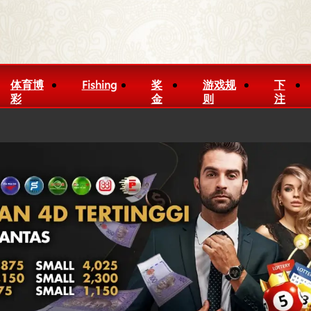
体育博
Fishing
奖
游戏规
下
彩
金
则
注