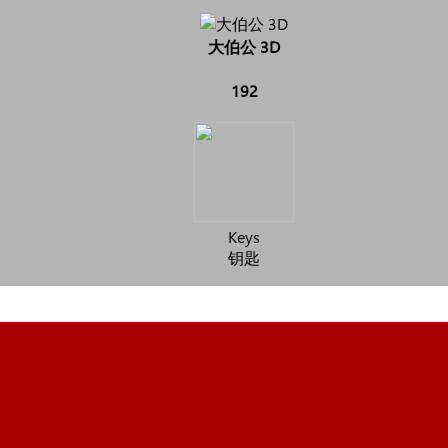
大伯公 3D
192
Keys
钥匙