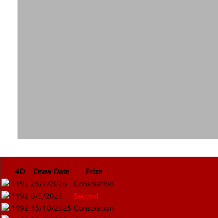
4D
Draw Date
Prize
1192
25/7/2026
Consolation
1192
6/5/2026
Second
1192
15/10/2025
Consolation