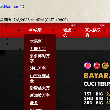
星期五, 7/8/2026 4:14PM (GMT +0800)
4D成绩
老虎
真人娱乐
机
场
大馬彩
万能万字
多多博彩万
字
沙巴万字
山打根赛马
会
砂勞越大万
新加坡万字
豪龙
9 Lotto