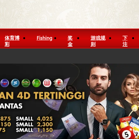
体育博
Fishing
奖
游戏规
下
彩
金
则
注