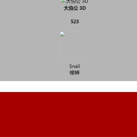
大伯公 3D
523
Snail
螺蛳