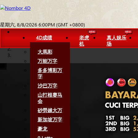
星期六, 8/8/2026 6:00PM (GMT +0800)
4D成绩
老虎
真人娱乐
机
场
大馬彩
万能万字
多多博彩万
字
沙巴万字
山打根赛马
会
砂勞越大万
新加坡万字
豪龙
9 Lotto