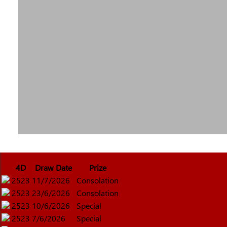
4D
Draw Date
Prize
2523
11/7/2026
Consolation
2523
23/6/2026
Consolation
2523
10/6/2026
Special
2523
7/6/2026
Special