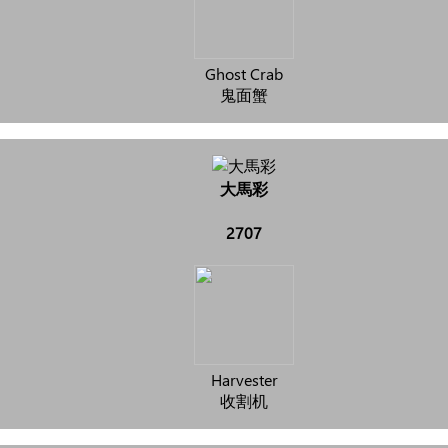
Ghost Crab
鬼面蟹
大馬彩
2707
Harvester
收割机