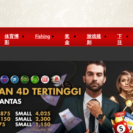
体育博
Fishing
奖
游戏规
下
彩
金
则
注