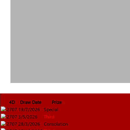
4D
Draw Date
Prize
2707
19/7/2026
Special
2707
3/5/2026
Third
2707
28/3/2026
Consolation