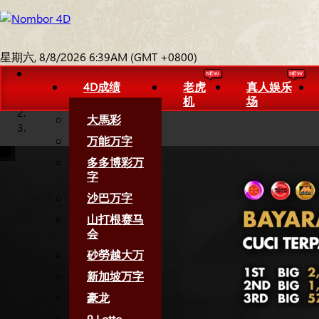
星期六, 8/8/2026 6:39AM (GMT +0800)
4D成绩
老虎
真人娱乐
机
场
大馬彩
万能万字
多多博彩万
字
沙巴万字
山打根赛马
会
砂勞越大万
新加坡万字
豪龙
9 Lotto