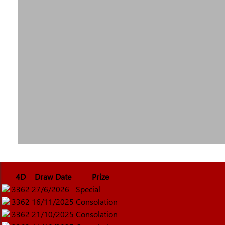
4D
Draw Date
Prize
3362
27/6/2026
Special
3362
16/11/2025
Consolation
3362
21/10/2025
Consolation