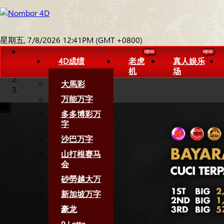
星期五, 7/8/2026 12:41PM (GMT +0800)
4D成绩
老虎
真人娱乐
机
场
大馬彩
万能万字
多多博彩万
字
沙巴万字
山打根赛马
会
砂勞越大万
新加坡万字
豪龙
9 Lotto