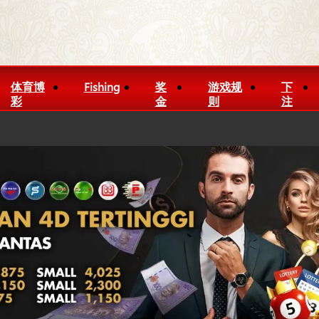
体育博
Fishing
奖
游戏规
下
彩
金
则
注