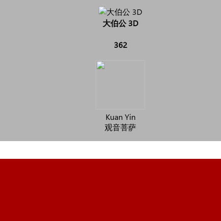
大伯公 3D
362
Kuan Yin
观音菩萨