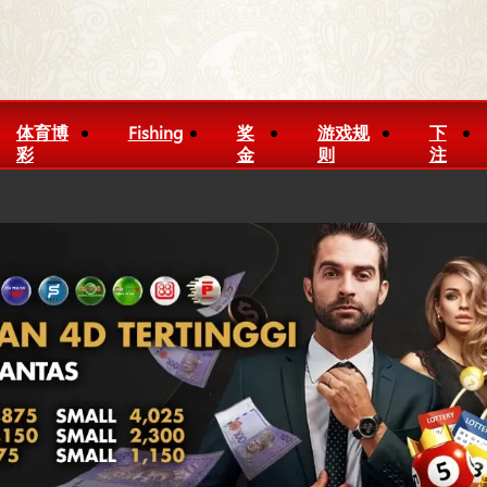
体育博
Fishing
奖
游戏规
下
彩
金
则
注