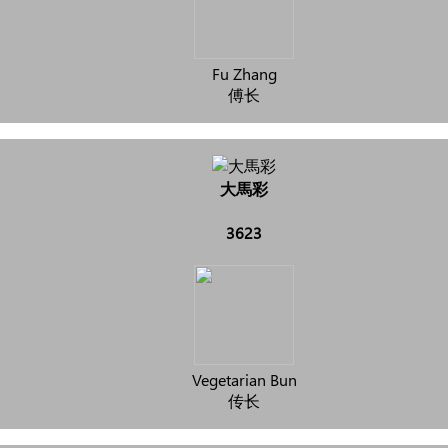
Fu Zhang
傅长
大馬彩
3623
Vegetarian Bun
传长