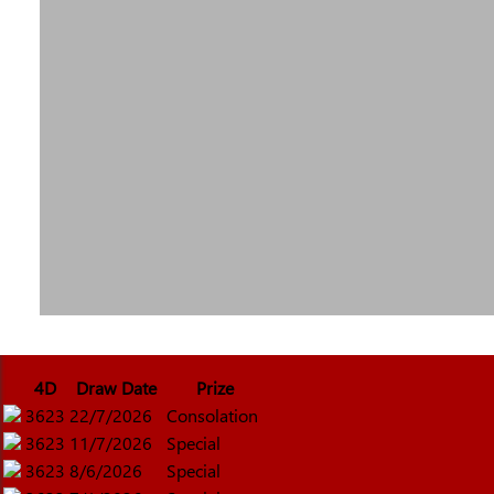
4D
Draw Date
Prize
3623
22/7/2026
Consolation
3623
11/7/2026
Special
3623
8/6/2026
Special