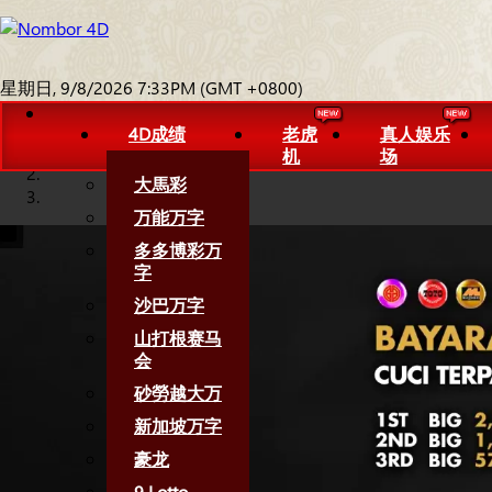
星期日, 9/8/2026 7:33PM (GMT +0800)
4D成绩
老虎
真人娱乐
机
场
大馬彩
万能万字
多多博彩万
字
沙巴万字
山打根赛马
会
砂勞越大万
新加坡万字
豪龙
9 Lotto