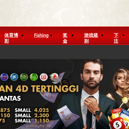
体育博
Fishing
奖
游戏规
下
彩
金
则
注