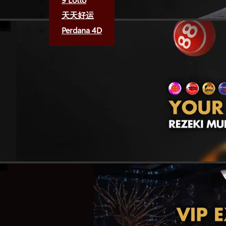
天天好运
Perdana 4D