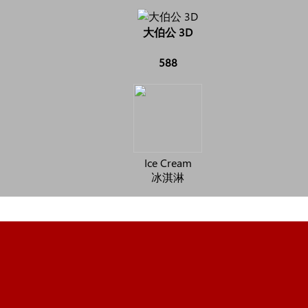
大伯公 3D
588
Ice Cream
冰淇淋