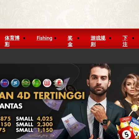
体育博
Fishing
奖
游戏规
下
彩
金
则
注