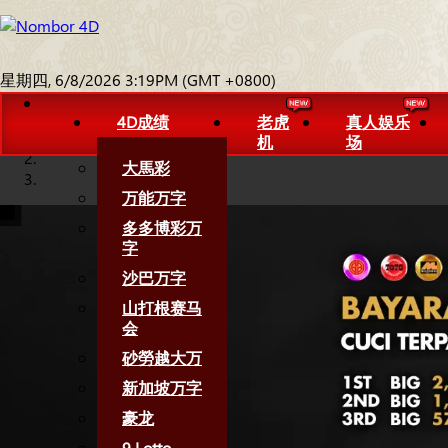
星期四, 6/8/2026 3:19PM (GMT +0800)
4D成绩
老虎
真人娱乐
机
场
大馬彩
万能万字
多多博彩万
字
沙巴万字
山打根赛马
会
砂勞越大万
新加坡万字
豪龙
9 Lotto