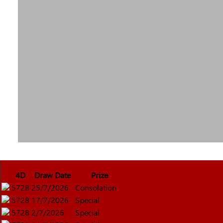
4D
Draw Date
Prize
5728
25/7/2026
Consolation
5728
17/7/2026
Special
5728
2/7/2026
Special