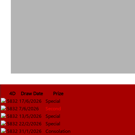
4D
Draw Date
Prize
5832
17/6/2026
Special
5832
7/6/2026
Second
5832
13/5/2026
Special
5832
22/2/2026
Special
5832
31/1/2026
Consolation