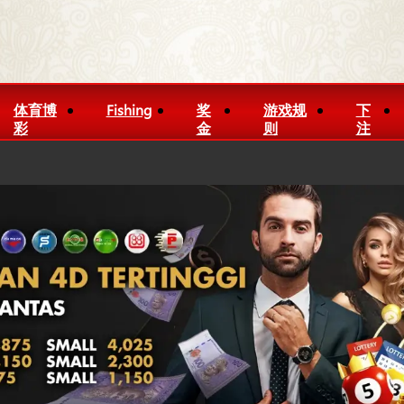
体育博
Fishing
奖
游戏规
下
彩
金
则
注