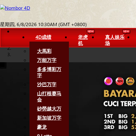
星期四, 6/8/2026 10:30AM (GMT +0800)
4D成绩
老虎
真人娱乐
机
场
大馬彩
万能万字
多多博彩万
字
沙巴万字
山打根赛马
会
砂勞越大万
新加坡万字
豪龙
9 Lotto