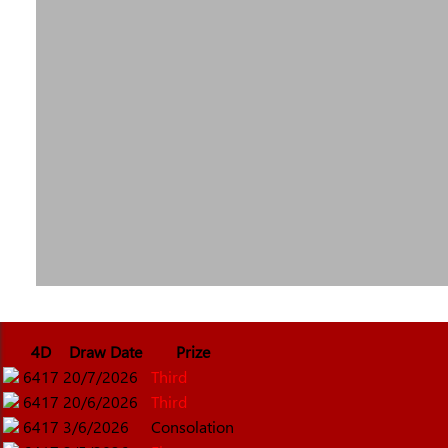
4D
Draw Date
Prize
6417
20/7/2026
Third
6417
20/6/2026
Third
6417
3/6/2026
Consolation