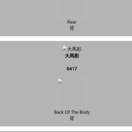
Rear
背
大馬彩
6417
Back Of The Body
背