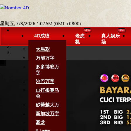
星期五, 7/8/2026 1:07AM (GMT +0800)
4D成绩
老虎
真人娱乐
机
场
大馬彩
万能万字
多多博彩万
字
沙巴万字
山打根赛马
会
砂勞越大万
新加坡万字
豪龙
9 Lotto