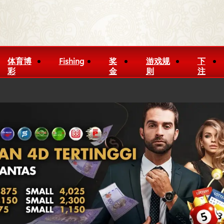
体育博
Fishing
奖
游戏规
下
彩
金
则
注