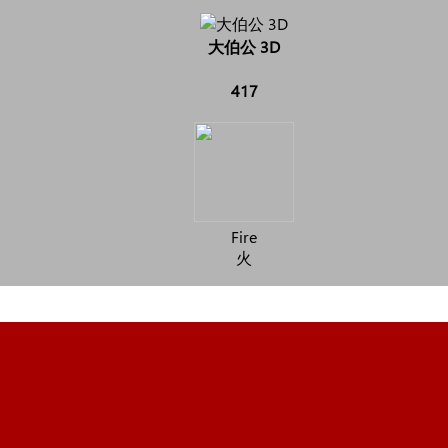
大伯公 3D
417
Fire
火