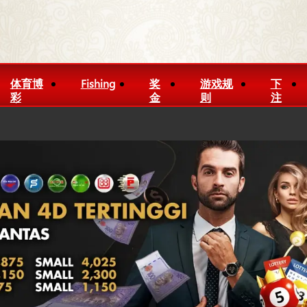
体育博
Fishing
奖
游戏规
下
彩
金
则
注