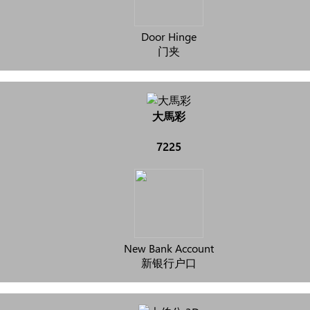
Door Hinge
门夹
大馬彩
7225
New Bank Account
新银行户口