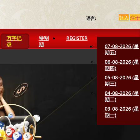
登入
注册
语言:
万字记
特别
REGISTER
录
期
07-08-2026 (星
期五)
06-08-2026 (星
期四)
05-08-2026 (星
期三)
04-08-2026 (星
期二)
03-08-2026 (星
期一)