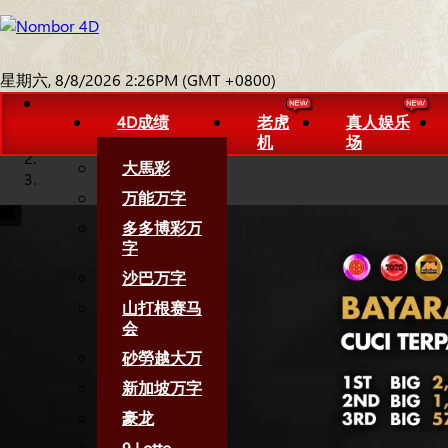
星期六, 8/8/2026 2:26PM (GMT +0800)
4D成绩
老虎
真人娱乐
机
场
大馬彩
万能万字
多多博彩万
字
沙巴万字
山打根赛马
会
砂勞越大万
新加坡万字
豪龙
9 Lotto