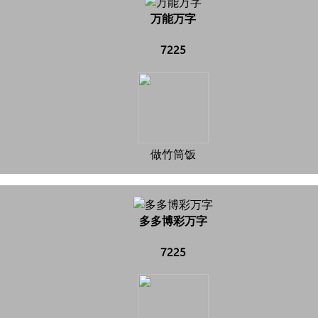
万能万字
7225
做竹筒饭
多多博彩万字
7225