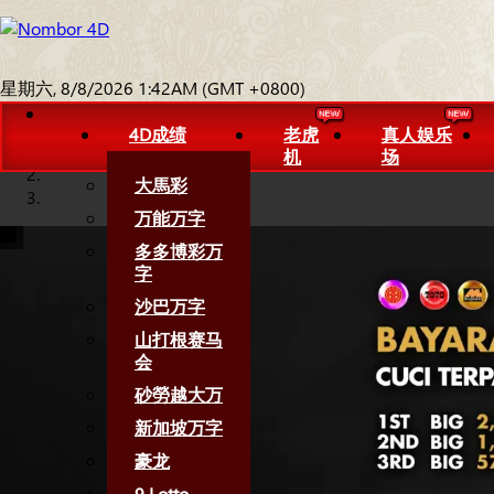
星期六, 8/8/2026 1:42AM (GMT +0800)
4D成绩
老虎
真人娱乐
机
场
大馬彩
万能万字
多多博彩万
字
沙巴万字
山打根赛马
会
砂勞越大万
新加坡万字
豪龙
9 Lotto