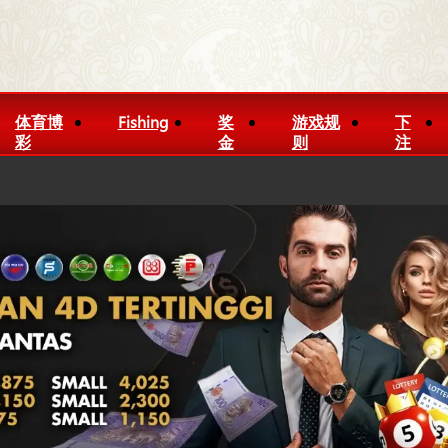
体育博
Fishing
奖
游戏规
下
彩
金
则
注