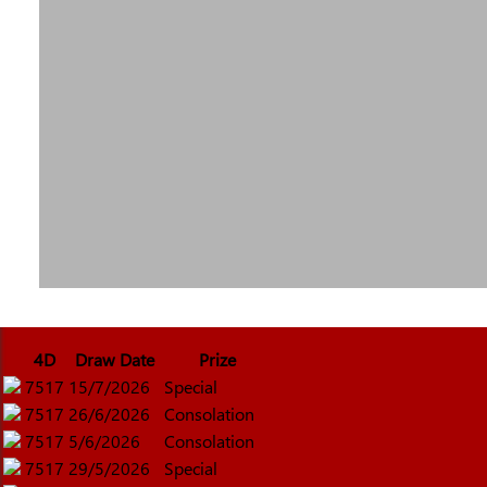
4D
Draw Date
Prize
7517
15/7/2026
Special
7517
26/6/2026
Consolation
7517
5/6/2026
Consolation
7517
29/5/2026
Special