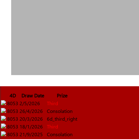
4D
Draw Date
Prize
8053
2/5/2026
Third
8053
26/4/2026
Consolation
8053
20/3/2026
6d_third_right
8053
18/1/2026
Third
8053
21/9/2025
Consolation