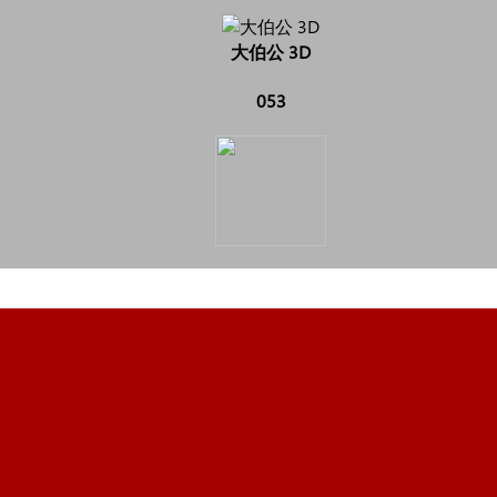
大伯公 3D
053