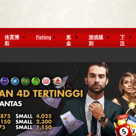
体育博
Fishing
奖
游戏规
下
彩
金
则
注