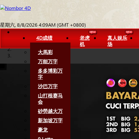
星期六, 8/8/2026 4:09AM (GMT +0800)
4D成绩
老虎
真人娱乐
机
场
大馬彩
万能万字
多多博彩万
字
沙巴万字
山打根赛马
会
砂勞越大万
新加坡万字
豪龙
9 Lotto