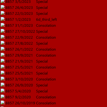
8857
3/5/2023
Special
8857
26/4/2023
Special
8857
22/3/2023
Special
8857
1/2/2023
6d_third_left
8857
31/1/2023
Consolation
8857
27/10/2022
Special
8857
22/9/2022
Consolation
8857
27/8/2022
Special
8857
26/1/2022
Consolation
8857
29/9/2021
Consolation
8857
21/9/2021
Special
8857
25/5/2021
Consolation
8857
25/5/2021
Special
8857
3/10/2020
Consolation
8857
26/9/2020
Special
8857
5/4/2020
Special
8857
9/2/2020
Consolation
8857
26/10/2019
Consolation