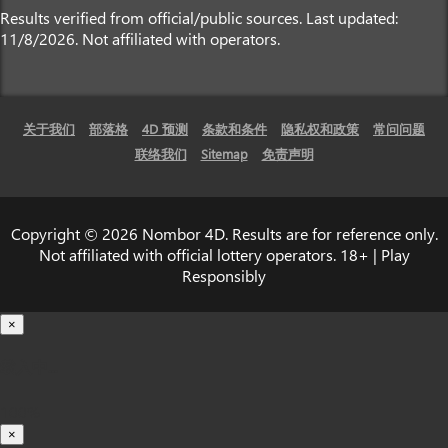
Results verified from official/public sources. Last updated:
11/8/2026. Not affiliated with operators.
关于我们
部落格
4D 预测
条款和条件
隐私权和政策
常问问题
联络我们
Sitemap
免责声明
Copyright © 2026 Nombor 4D. Results are for reference only.
Not affiliated with official lottery operators. 18+ | Play
Responsibly
×
载入中...
100%
×