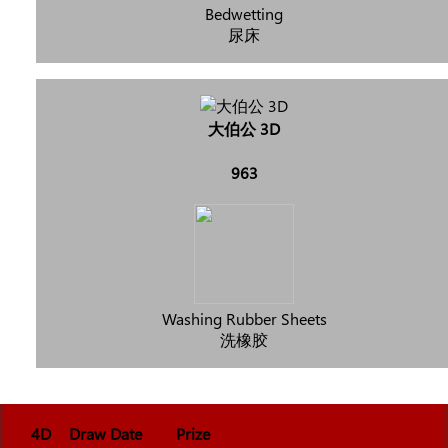
Bedwetting
尿床
大伯公 3D
963
Washing Rubber Sheets
洗橡胶
4D
Draw Date
Prize