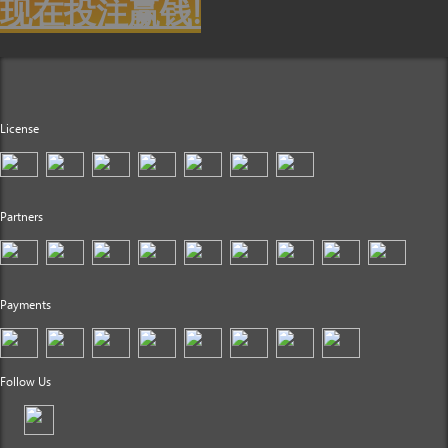
现在投注赢钱!
License
Partners
Payments
Follow Us