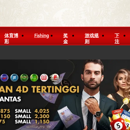
体育博
Fishing
奖
游戏规
下
彩
金
则
注