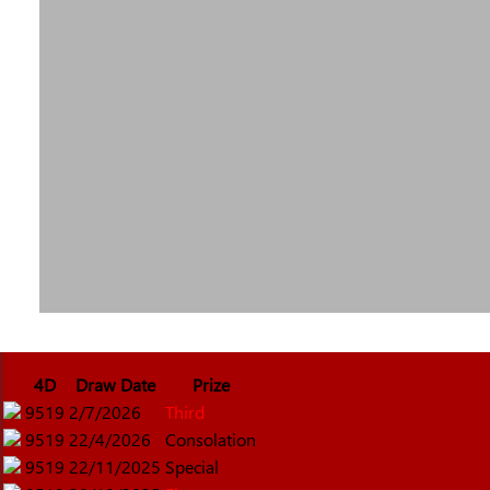
4D
Draw Date
Prize
9519
2/7/2026
Third
9519
22/4/2026
Consolation
9519
22/11/2025
Special