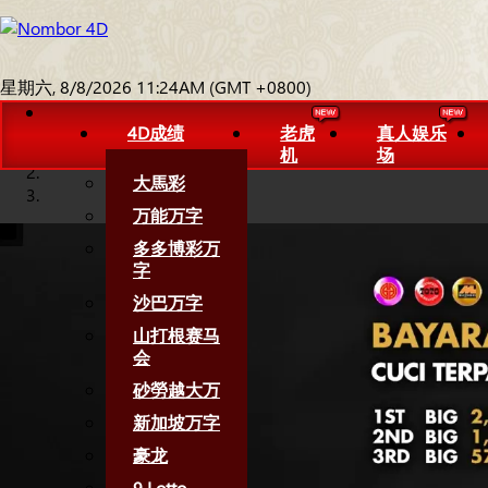
星期六, 8/8/2026 11:24AM (GMT +0800)
4D成绩
老虎
真人娱乐
机
场
大馬彩
万能万字
多多博彩万
字
沙巴万字
山打根赛马
会
砂勞越大万
新加坡万字
豪龙
9 Lotto