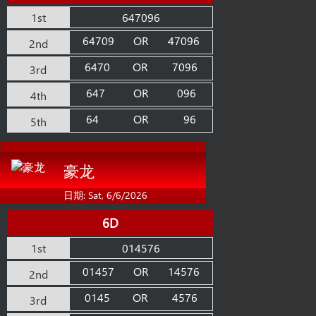
1st
647096
64709
OR
47096
2nd
6470
OR
7096
3rd
647
OR
096
4th
64
OR
96
5th
豪龙
日期: Sat, 6/6/2026
6D
1st
014576
01457
OR
14576
2nd
0145
OR
4576
3rd