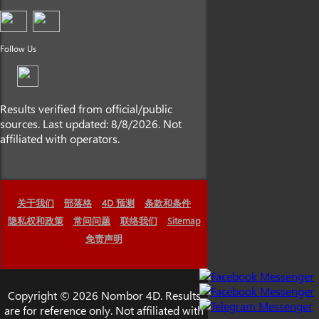
Follow Us
Results verified from official/public
sources. Last updated: 8/8/2026. Not
affiliated with operators.
关于我们
部落格
4D 预测
条款和条件
隐私权和政策
常问问题
联络我们
Sitemap
免责声明
Copyright © 2026 Nombor 4D. Results
are for reference only. Not affiliated with