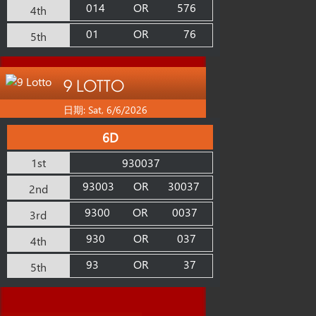
014
OR
576
4th
01
OR
76
5th
9 LOTTO
日期: Sat, 6/6/2026
6D
1st
930037
93003
OR
30037
2nd
9300
OR
0037
3rd
930
OR
037
4th
93
OR
37
5th