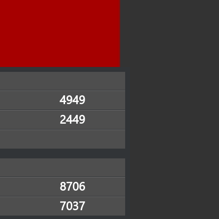
4949
2449
8706
7037