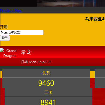
Previous
Next
马来西亚4D
开期
搜寻
豪龙
日期: Mon, 8/6/2026
头奖
9460
三奖
8941