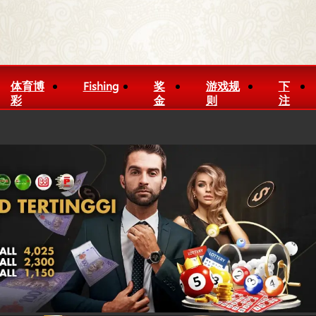
体育博
Fishing
奖
游戏规
下
彩
金
则
注