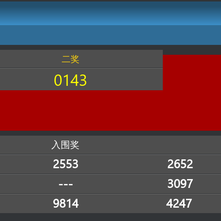
二奖
0143
入围奖
2553
2652
---
3097
9814
4247