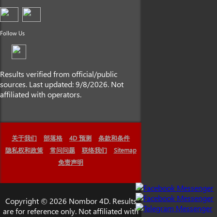
Follow Us
Results verified from official/public
sources. Last updated: 9/8/2026. Not
affiliated with operators.
关于我们
部落格
4D 预测
条款和条件
隐私权和政策
常问问题
联络我们
Sitemap
免责声明
Copyright © 2026 Nombor 4D. Results
are for reference only. Not affiliated with