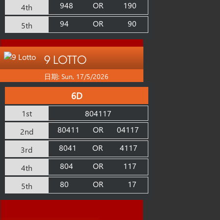
948
OR
190
4th
94
OR
90
5th
9 LOTTO
日期: Sun, 17/5/2026
6D
1st
804117
80411
OR
04117
2nd
8041
OR
4117
3rd
804
OR
117
4th
80
OR
17
5th