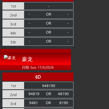
1st
-
-
OR
-
2nd
-
OR
-
3rd
-
OR
-
4th
-
OR
-
5th
豪龙
日期: Sun, 17/5/2026
6D
1st
948190
94819
OR
48190
2nd
9481
OR
8190
3rd