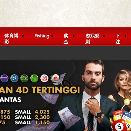
体育博
Fishing
奖
游戏规
下
彩
金
则
注