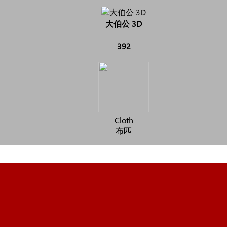
大伯公 3D
392
Cloth
布匹