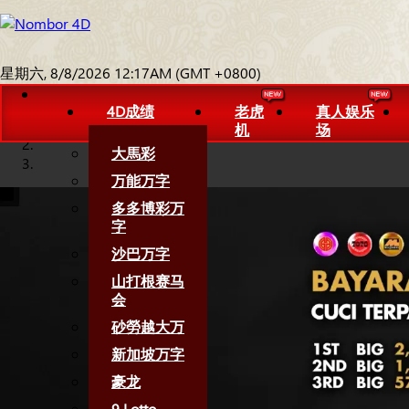
星期六, 8/8/2026 12:17AM (GMT +0800)
4D成绩
老虎
真人娱乐
机
场
大馬彩
万能万字
多多博彩万
字
沙巴万字
山打根赛马
会
砂勞越大万
新加坡万字
豪龙
9 Lotto