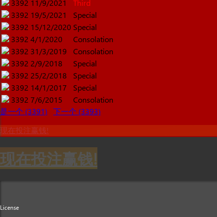
3392
11/9/2021
Third
3392
19/5/2021
Special
3392
15/12/2020
Special
3392
4/1/2020
Consolation
3392
31/3/2019
Consolation
3392
2/9/2018
Special
3392
25/2/2018
Special
3392
14/1/2017
Special
3392
7/6/2015
Consolation
是一个 (3391)
下一个 (3393)
现在投注赢钱!
现在投注赢钱!
License