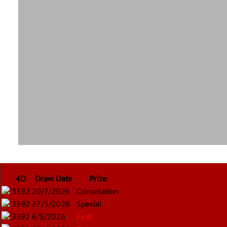
4D
Draw Date
Prize
3392
20/7/2026
Consolation
3392
27/5/2026
Special
3392
6/5/2026
First