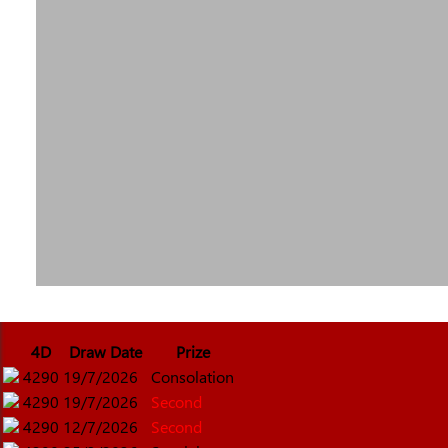
4D
Draw Date
Prize
4290
19/7/2026
Consolation
4290
19/7/2026
Second
4290
12/7/2026
Second