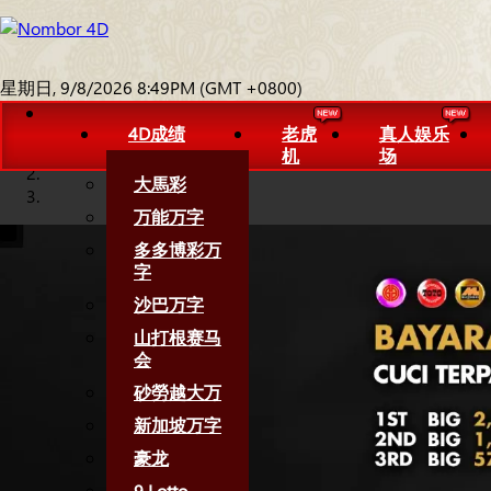
星期日, 9/8/2026 8:49PM (GMT +0800)
4D成绩
老虎
真人娱乐
机
场
大馬彩
万能万字
多多博彩万
字
沙巴万字
山打根赛马
会
砂勞越大万
新加坡万字
豪龙
9 Lotto