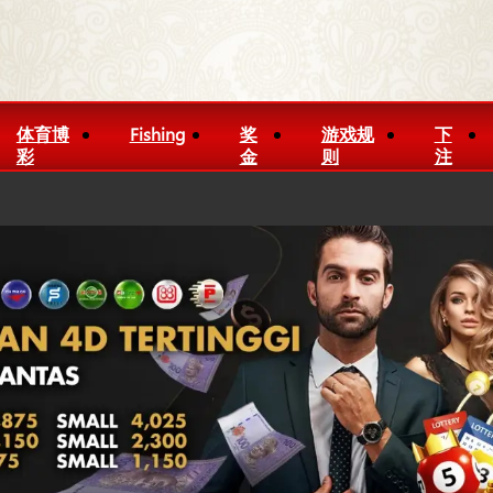
体育博
Fishing
奖
游戏规
下
彩
金
则
注