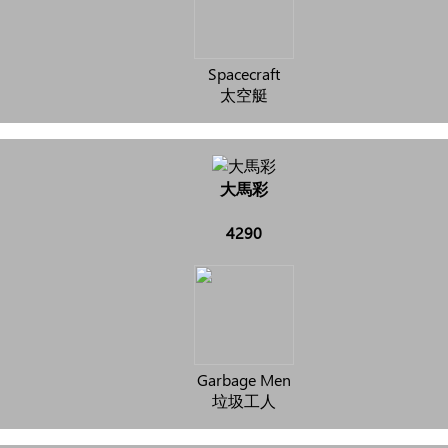
Spacecraft
太空艇
大馬彩
4290
Garbage Men
垃圾工人