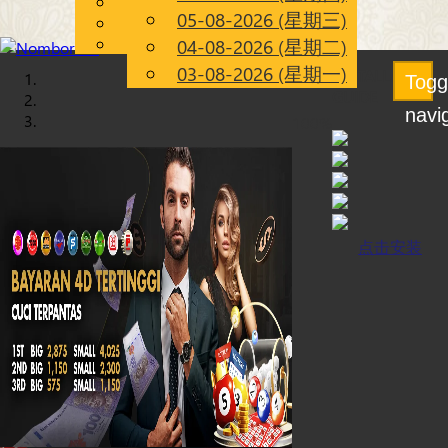
English
×
×
05-08-2026 (星期三)
Chinese
CN
Malay
04-08-2026 (星期二)
载入
iOS
03-08-2026 (星期一)
INSTALLATION
中...
Togg
GUIDE
navi
100%
点击安装