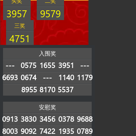
头奖
二奖
3957
9579
三奖
4751
入围奖
---
0575
1655
3951
---
6693
0674
---
1140
1179
8955
8170
5537
安慰奖
0913
3830
3456
0378
9688
8003
9092
7422
1935
0789