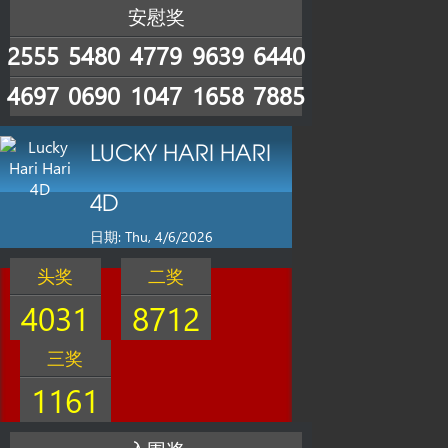
安慰奖
2555
5480
4779
9639
6440
4697
0690
1047
1658
7885
LUCKY HARI HARI
4D
日期: Thu, 4/6/2026
头奖
二奖
4031
8712
三奖
1161