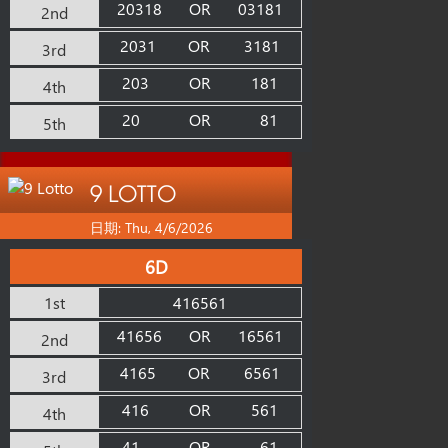
20318
OR
03181
2nd
2031
OR
3181
3rd
203
OR
181
4th
20
OR
81
5th
9 LOTTO
日期: Thu, 4/6/2026
6D
1st
416561
41656
OR
16561
2nd
4165
OR
6561
3rd
416
OR
561
4th
41
OR
61