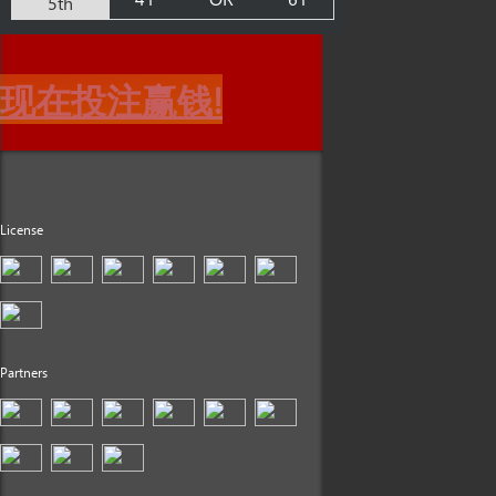
5th
现在投注赢钱!
License
Partners