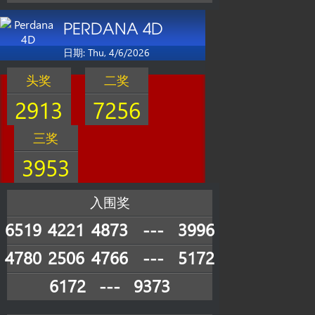
PERDANA 4D
日期: Thu, 4/6/2026
头奖
二奖
2913
7256
三奖
3953
入围奖
6519
4221
4873
---
3996
4780
2506
4766
---
5172
6172
---
9373