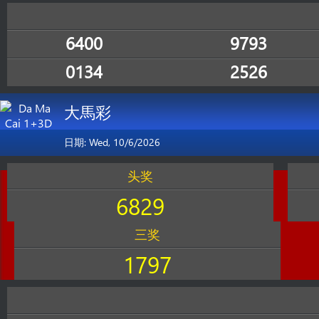
6400
9793
0134
2526
大馬彩
日期: Wed, 10/6/2026
头奖
6829
三奖
1797