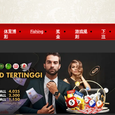
体育博
Fishing
奖
游戏规
下
彩
金
则
注