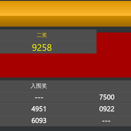
二奖
9258
入围奖
---
7500
4951
0922
6093
---