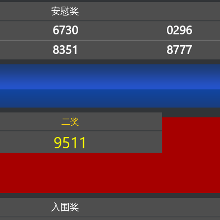
安慰奖
6730
0296
8351
8777
二奖
9511
入围奖