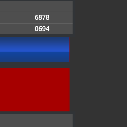
6878
0694